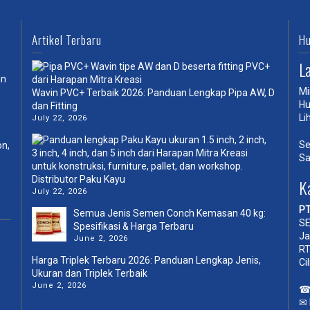
Artikel Terbaru
Hu
L
an
Mi
Wavin PVC+ Terbaik 2026: Panduan Lengkap Pipa AW, D
Hu
dan Fitting
Li
July 22, 2026
Se
on,
Sa
Distributor Paku Kayu
K
July 22, 2026
PT
Semua Jenis Semen Conch Kemasan 40 kg:
SE
Spesifikasi & Harga Terbaru
Ja
June 2, 2026
RT
Harga Triplek Terbaru 2026: Panduan Lengkap Jenis,
Ci
Ukuran dan Triplek Terbaik
June 2, 2026
✉