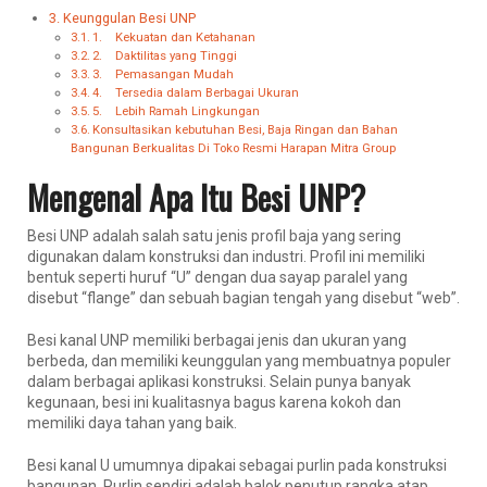
Keunggulan Besi UNP
1. Kekuatan dan Ketahanan
2. Daktilitas yang Tinggi
3. Pemasangan Mudah
4. Tersedia dalam Berbagai Ukuran
5. Lebih Ramah Lingkungan
Konsultasikan kebutuhan Besi, Baja Ringan dan Bahan
Bangunan Berkualitas Di Toko Resmi Harapan Mitra Group
Mengenal Apa Itu Besi UNP?
Besi UNP adalah salah satu jenis profil baja yang sering
digunakan dalam konstruksi dan industri. Profil ini memiliki
bentuk seperti huruf “U” dengan dua sayap paralel yang
disebut “flange” dan sebuah bagian tengah yang disebut “web”.
Besi kanal UNP memiliki berbagai jenis dan ukuran yang
berbeda, dan memiliki keunggulan yang membuatnya populer
dalam berbagai aplikasi konstruksi. Selain punya banyak
kegunaan, besi ini kualitasnya bagus karena kokoh dan
memiliki daya tahan yang baik.
Besi kanal U umumnya dipakai sebagai purlin pada konstruksi
bangunan. Purlin sendiri adalah balok penutup rangka atap