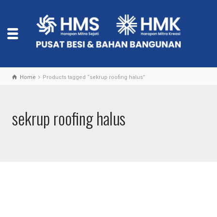
Home
Products tagged “sekrup roofing halus”
sekrup roofing halus