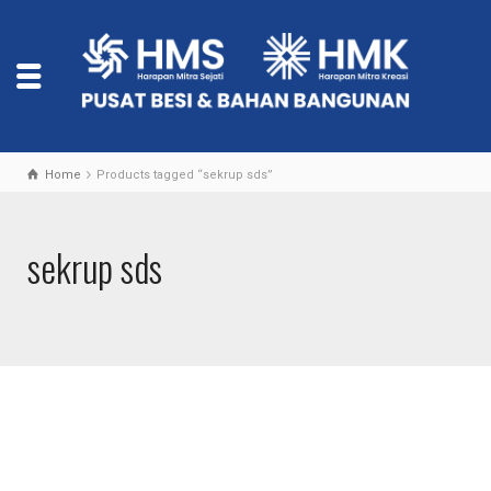
Home
Products tagged “sekrup sds”
sekrup sds