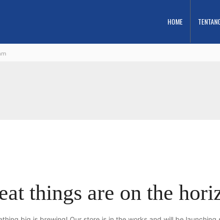
HOME
TENTAN
9mm
eat things are on the hori
thing big is brewing! Our store is in the works and will be launching 