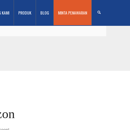
G KAMI
PRODUK
BLOG
MINTA PENAWARAN
zon
soon!