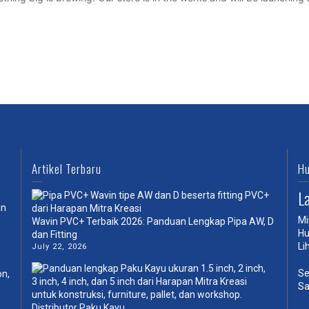
Artikel Terbaru
Hu
L
an
Mi
Wavin PVC+ Terbaik 2026: Panduan Lengkap Pipa AW, D
Hu
dan Fitting
Li
July 22, 2026
Se
on,
Sa
Distributor Paku Kayu