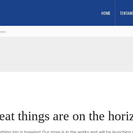
HOME
TENTAN
28mm
eat things are on the hori
thing big is brewing! Our store is in the works and will be launching 