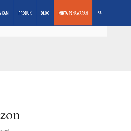
G KAMI
PRODUK
BLOG
MINTA PENAWARAN
izon
soon!