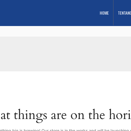
HOME
TENTAN
at things are on the hor
thing big is brewing! Our store is in the works and will be launching 