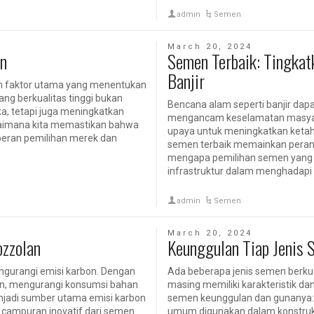
admin
Semen
March 20, 2024
en
Semen Terbaik: Tingkat
Banjir
lah faktor utama yang menentukan
ng berkualitas tinggi bukan
Bencana alam seperti banjir dap
ka, tetapi juga meningkatkan
mengancam keselamatan masyar
aimana kita memastikan bahwa
upaya untuk meningkatkan ketahan
 peran pemilihan merek dan
semen terbaik memainkan peran k
mengapa pemilihan semen yang 
infrastruktur dalam menghadapi b
admin
Semen
March 20, 2024
ozzolan
Keunggulan Tiap Jenis 
urangi emisi karbon. Dengan
Ada beberapa jenis semen berkua
n, mengurangi konsumsi bahan
masing memiliki karakteristik dan
enjadi sumber utama emisi karbon
semen keunggulan dan gunanya: 
 campuran inovatif dari semen
umum digunakan dalam konstruksi.