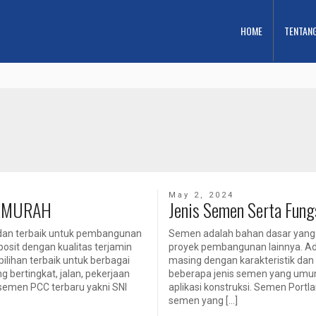
HOME
TENTAN
May 2, 2024
ERMURAH
Jenis Semen Serta Fung
 dan terbaik untuk pembangunan
Semen adalah bahan dasar yang 
sit dengan kualitas terjamin
proyek pembangunan lainnya. Ada
lihan terbaik untuk berbagai
masing dengan karakteristik dan 
bertingkat, jalan, pekerjaan
beberapa jenis semen yang umum
semen PCC terbaru yakni SNI
aplikasi konstruksi. Semen Portl
semen yang […]