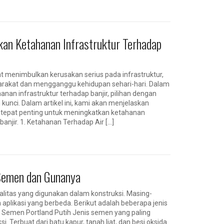
kan Ketahanan Infrastruktur Terhadap
at menimbulkan kerusakan serius pada infrastruktur,
akat dan mengganggu kehidupan sehari-hari. Dalam
an infrastruktur terhadap banjir, pilihan dengan
unci. Dalam artikel ini, kami akan menjelaskan
tepat penting untuk meningkatkan ketahanan
anjir. 1. Ketahanan Terhadap Air […]
Semen dan Gunanya
litas yang digunakan dalam konstruksi. Masing-
 aplikasi yang berbeda. Berikut adalah beberapa jenis
Semen Portland Putih Jenis semen yang paling
 Terbuat dari batu kapur, tanah liat, dan besi oksida