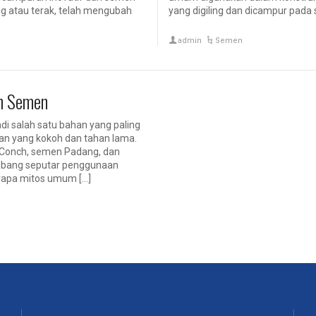
ng atau terak, telah mengubah
yang digiling dan dicampur pada s
admin
Semen
n Semen
di salah satu bahan yang paling
n yang kokoh dan tahan lama.
 Conch, semen Padang, dan
mbang seputar penggunaan
erapa mitos umum […]