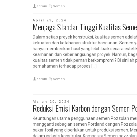
admin
Semen
April 29, 2024
Menjaga Standar Tinggi Kualitas Sem
Dalam setiap proyek konstruksi, kualitas semen ada
kekuatan dan ketahanan struktur bangunan. Semen ya
hanya memberikan hasil yang lebih baik secara esteti
keamanan dan keberlangsungan proyek. Namun, bag
kualitas semen tidak pernah berkompromi? Di sinilah
pemahaman terhadap proses […]
admin
Semen
March 20, 2024
Reduksi Emisi Karbon dengan Semen P
Keuntungan utama penggunaan semen Pozzolan meng
mengganti sebagian semen Portland dengan Pozzola
bakar fosil yang diperlukan untuk produksi semen. M
dalam industri konstruksi. Komposisi Semen pozzolan