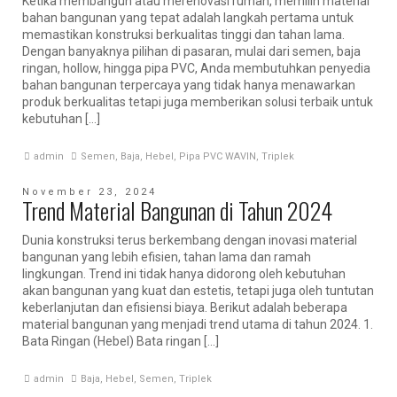
Ketika membangun atau merenovasi rumah, memilih material
bahan bangunan yang tepat adalah langkah pertama untuk
memastikan konstruksi berkualitas tinggi dan tahan lama.
Dengan banyaknya pilihan di pasaran, mulai dari semen, baja
ringan, hollow, hingga pipa PVC, Anda membutuhkan penyedia
bahan bangunan terpercaya yang tidak hanya menawarkan
produk berkualitas tetapi juga memberikan solusi terbaik untuk
kebutuhan […]
admin
Semen
,
Baja
,
Hebel
,
Pipa PVC WAVIN
,
Triplek
November 23, 2024
Trend Material Bangunan di Tahun 2024
Dunia konstruksi terus berkembang dengan inovasi material
bangunan yang lebih efisien, tahan lama dan ramah
lingkungan. Trend ini tidak hanya didorong oleh kebutuhan
akan bangunan yang kuat dan estetis, tetapi juga oleh tuntutan
keberlanjutan dan efisiensi biaya. Berikut adalah beberapa
material bangunan yang menjadi trend utama di tahun 2024. 1.
Bata Ringan (Hebel) Bata ringan […]
admin
Baja
,
Hebel
,
Semen
,
Triplek