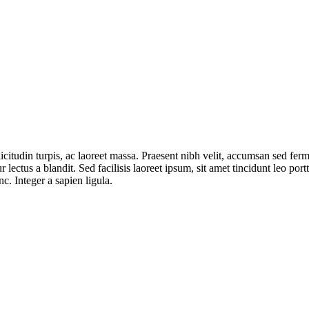
citudin turpis, ac laoreet massa. Praesent nibh velit, accumsan sed ferm
ectus a blandit. Sed facilisis laoreet ipsum, sit amet tincidunt leo po
c. Integer a sapien ligula.