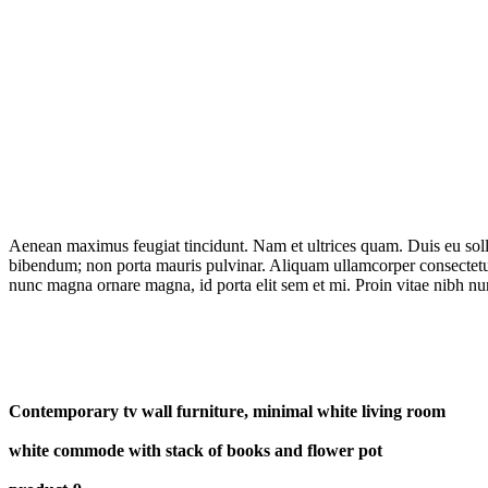
Aenean maximus feugiat tincidunt. Nam et ultrices quam. Duis eu solli
bibendum; non porta mauris pulvinar. Aliquam ullamcorper consectetur l
nunc magna ornare magna, id porta elit sem et mi. Proin vitae nibh nun
Contemporary tv wall furniture, minimal white living room
white commode with stack of books and flower pot