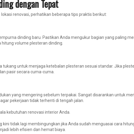
ding dengan Tepat
lokasi renovasi, perhatikan beberapa tips praktis berikut:
sempurna dinding baru. Pastikan Anda mengukur bagian yang paling men
 hitung volume plesteran dinding.
tukang untuk menjaga ketebalan plesteran sesuai standar. Jika plester
dan pasir secara cuma-cuma.
 adukan yang mengering sebelum terpakai. Sangat disarankan untuk m
agar pekerjaan tidak terhenti di tengah jalan.
ala kebutuhan renovasi interior Anda.
g kini tidak lagi membingungkan jika Anda sudah menguasai cara hitu
adi lebih efisien dan hemat biaya.