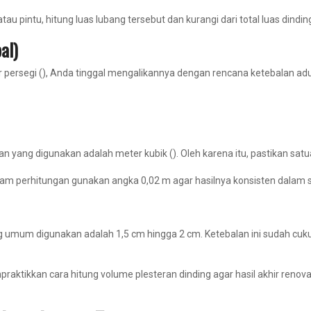
tau pintu, hitung luas lubang tersebut dan kurangi dari total luas dind
al)
persegi (), Anda tinggal mengalikannya dengan rencana ketebalan adu
n yang digunakan adalah meter kubik (). Oleh karena itu, pastikan sat
alam perhitungan gunakan angka 0,02 m agar hasilnya konsisten dalam s
ang umum digunakan adalah 1,5 cm hingga 2 cm. Ketebalan ini sudah cu
kkan cara hitung volume plesteran dinding agar hasil akhir renovasi t