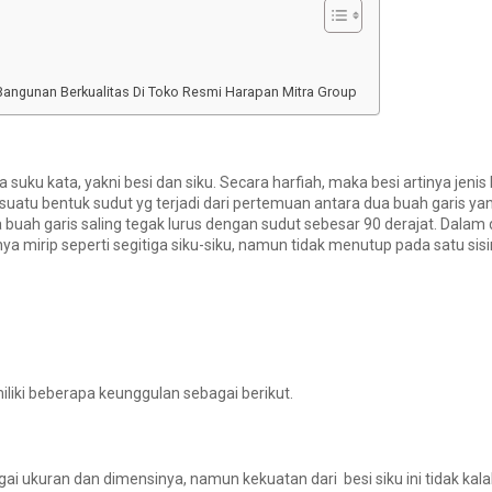
Bangunan Berkualitas Di Toko Resmi Harapan Mitra Group
ua suku kata, yakni besi dan siku. Secara harfiah, maka besi artinya jen
atu bentuk sudut yg terjadi dari pertemuan antara dua buah garis yang
uah garis saling tegak lurus dengan sudut sebesar 90 derajat. Dalam d
 mirip seperti segitiga siku-siku, namun tidak menutup pada satu sisiny
iliki beberapa keunggulan sebagai berikut.
gai ukuran dan dimensinya, namun kekuatan dari besi siku ini tidak kala