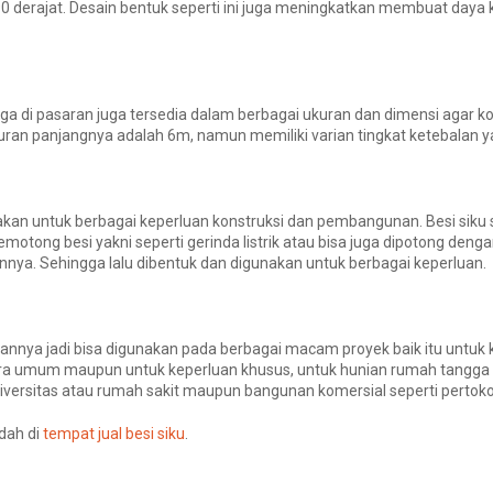
derajat. Desain bentuk seperti ini juga meningkatkan membuat daya 
ngga di pasaran juga tersedia dalam berbagai ukuran dan dimensi aga
uran panjangnya adalah 6m, namun memiliki varian tingkat ketebalan 
nakan untuk berbagai keperluan konstruksi dan pembangunan. Besi siku
motong besi yakni seperti gerinda listrik atau bisa juga dipotong de
nya. Sehingga lalu dibentuk dan digunakan untuk berbagai keperluan.
aannya jadi bisa digunakan pada berbagai macam proyek baik itu untuk k
ecara umum maupun untuk keperluan khusus, untuk hunian rumah tangg
versitas atau rumah sakit maupun bangunan komersial seperti pertokoa
dah di
tempat jual besi siku
.