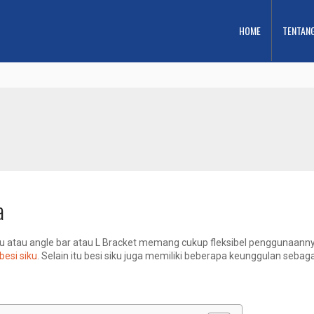
HOME
TENTAN
a
 siku atau angle bar atau L Bracket memang cukup fleksibel penggunaa
 besi siku
. Selain itu besi siku juga memiliki beberapa keunggulan sebaga