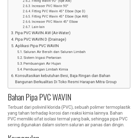
Fitting Wavin 90° (tipe AW)
Increaser PVC Wavin 90°
Fitting PVC Wavin 45° Elbow (tipe D)
Fitting PVC Wavin 45° Elbow (tipe AW)
Increaser PVC Wavin 45° Elbow
Lain-lain
Pipa PVC WAVIN AW (Air-Water)
Pipa PVC WAVIN D (Drainage)
Aplikasi Pipa PVC WAVIN
Saluran Air Bersih dan Saluran Limbah
Sistem Irigasi Pertanian
Pembuangan Air Hujan
Pembuangan Limbah Kimia
Konsultasikan kebutuhan Besi, Baja Ringan dan Bahan
Bangunan Berkualitas Di Toko Resmi Harapan Mitra Group
Bahan Pipa PVC WAVIN
Terbuat dari polivinil klorida (PVC), sebuah polimer termoplastik
yang tahan terhadap korosi dan reaksi kimia lainnya. Bahan
PVC memiliki sifat isolasi termal yang baik, sehingga pipa PVC
sering digunakan dalam sistem saluran air panas dan dingin.