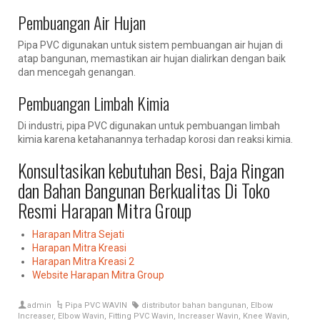
Pembuangan Air Hujan
Pipa PVC digunakan untuk sistem pembuangan air hujan di
atap bangunan, memastikan air hujan dialirkan dengan baik
dan mencegah genangan.
Pembuangan Limbah Kimia
Di industri, pipa PVC digunakan untuk pembuangan limbah
kimia karena ketahanannya terhadap korosi dan reaksi kimia.
Konsultasikan kebutuhan Besi, Baja Ringan
dan Bahan Bangunan Berkualitas Di Toko
Resmi Harapan Mitra Group
Harapan Mitra Sejati
Harapan Mitra Kreasi
Harapan Mitra Kreasi 2
Website Harapan Mitra Group
admin
Pipa PVC WAVIN
distributor bahan bangunan
,
Elbow
Increaser
,
Elbow Wavin
,
Fitting PVC Wavin
,
Increaser Wavin
,
Knee Wavin
,