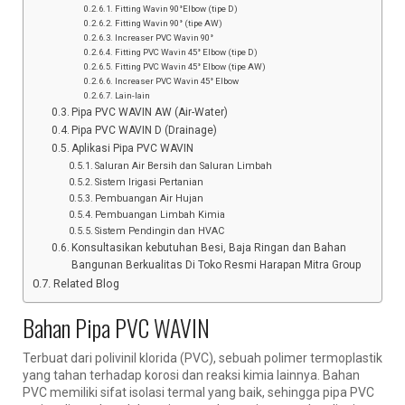
Fitting Wavin 90°Elbow (tipe D)
Fitting Wavin 90° (tipe AW)
Increaser PVC Wavin 90°
Fitting PVC Wavin 45° Elbow (tipe D)
Fitting PVC Wavin 45° Elbow (tipe AW)
Increaser PVC Wavin 45° Elbow
Lain-lain
Pipa PVC WAVIN AW (Air-Water)
Pipa PVC WAVIN D (Drainage)
Aplikasi Pipa PVC WAVIN
Saluran Air Bersih dan Saluran Limbah
Sistem Irigasi Pertanian
Pembuangan Air Hujan
Pembuangan Limbah Kimia
Sistem Pendingin dan HVAC
Konsultasikan kebutuhan Besi, Baja Ringan dan Bahan
Bangunan Berkualitas Di Toko Resmi Harapan Mitra Group
Related Blog
Bahan Pipa PVC WAVIN
Terbuat dari polivinil klorida (PVC), sebuah polimer termoplastik
yang tahan terhadap korosi dan reaksi kimia lainnya. Bahan
PVC memiliki sifat isolasi termal yang baik, sehingga pipa PVC