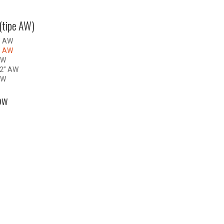
(tipe AW)
” AW
” AW
AW
/2” AW
AW
ow