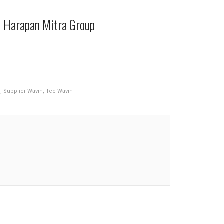
i Harapan Mitra Group
n
,
Supplier Wavin
,
Tee Wavin