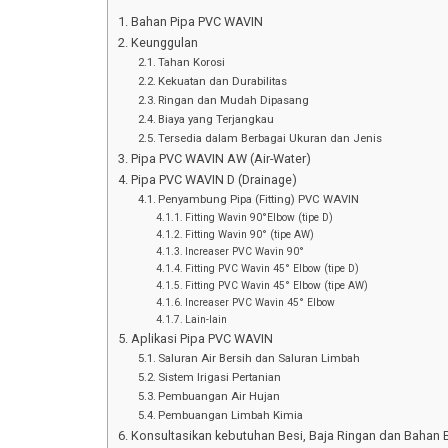
Bahan Pipa PVC WAVIN
Keunggulan
Tahan Korosi
Kekuatan dan Durabilitas
Ringan dan Mudah Dipasang
Biaya yang Terjangkau
Tersedia dalam Berbagai Ukuran dan Jenis
Pipa PVC WAVIN AW (Air-Water)
Pipa PVC WAVIN D (Drainage)
Penyambung Pipa (Fitting) PVC WAVIN
Fitting Wavin 90°Elbow (tipe D)
Fitting Wavin 90° (tipe AW)
Increaser PVC Wavin 90°
Fitting PVC Wavin 45° Elbow (tipe D)
Fitting PVC Wavin 45° Elbow (tipe AW)
Increaser PVC Wavin 45° Elbow
Lain-lain
Aplikasi Pipa PVC WAVIN
Saluran Air Bersih dan Saluran Limbah
Sistem Irigasi Pertanian
Pembuangan Air Hujan
Pembuangan Limbah Kimia
Konsultasikan kebutuhan Besi, Baja Ringan dan Bahan 