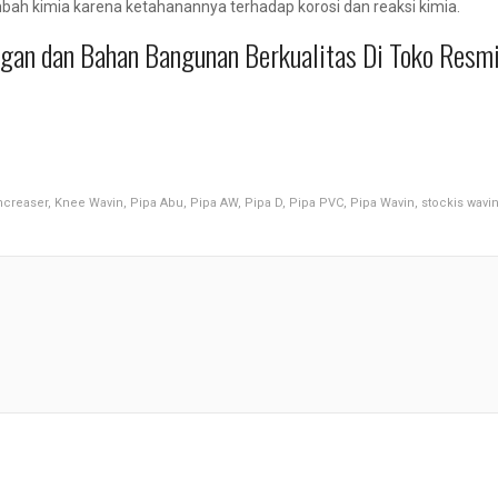
mbah kimia karena ketahanannya terhadap korosi dan reaksi kimia.
ingan dan Bahan Bangunan Berkualitas Di Toko Resm
ncreaser
,
Knee Wavin
,
Pipa Abu
,
Pipa AW
,
Pipa D
,
Pipa PVC
,
Pipa Wavin
,
stockis wavi