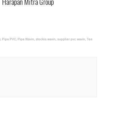
i Harapan Mitra Group
D
,
Pipa PVC
,
Pipa Wavin
,
stockis wavin
,
supplier pvc wavin
,
Tee