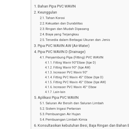
Bahan Pipa PVC WAVIN
Keunggulan
Tahan Korosi
Kekuatan dan Durabilitas
Ringan dan Mudah Dipasang
Biaya yang Terjangkau
Tersedia dalam Berbagai Ukuran dan Jenis
Pipa PVC WAVIN AW (Air-Water)
Pipa PVC WAVIN D (Drainage)
Penyambung Pipa (Fitting) PVC WAVIN
Fitting Wavin 90°Elbow (tipe D)
Fitting Wavin 90° (tipe AW)
Increaser PVC Wavin 90°
Fitting PVC Wavin 45° Elbow (tipe D)
Fitting PVC Wavin 45° Elbow (tipe AW)
Increaser PVC Wavin 45° Elbow
Lain-lain
Aplikasi Pipa PVC WAVIN
Saluran Air Bersih dan Saluran Limbah
Sistem Irigasi Pertanian
Pembuangan Air Hujan
Pembuangan Limbah Kimia
Konsultasikan kebutuhan Besi, Baja Ringan dan Bahan 