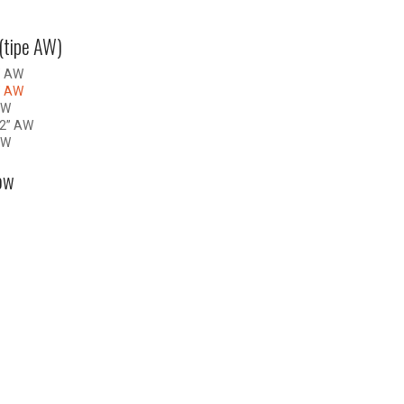
(tipe AW)
” AW
” AW
AW
/2” AW
AW
ow