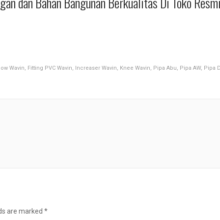
ingan dan Bahan Bangunan Berkualitas Di Toko Resm
bow Wavin
,
Fitting PVC Wavin
,
Increaser Wavin
,
Knee Wavin
,
Pipa Abu
,
Pipa AW
,
Pipa 
lds are marked
*