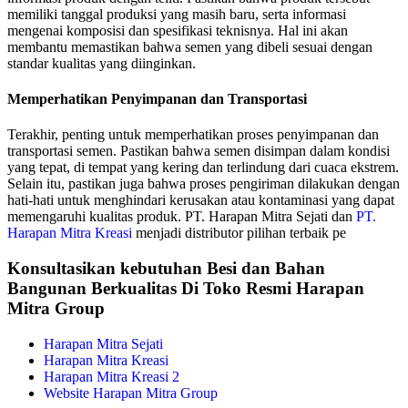
memiliki tanggal produksi yang masih baru, serta informasi
mengenai komposisi dan spesifikasi teknisnya. Hal ini akan
membantu memastikan bahwa semen yang dibeli sesuai dengan
standar kualitas yang diinginkan.
Memperhatikan Penyimpanan dan Transportasi
Terakhir, penting untuk memperhatikan proses penyimpanan dan
transportasi semen. Pastikan bahwa semen disimpan dalam kondisi
yang tepat, di tempat yang kering dan terlindung dari cuaca ekstrem.
Selain itu, pastikan juga bahwa proses pengiriman dilakukan dengan
hati-hati untuk menghindari kerusakan atau kontaminasi yang dapat
memengaruhi kualitas produk. PT. Harapan Mitra Sejati dan
PT.
Harapan Mitra Kreasi
menjadi distributor pilihan terbaik pe
Konsultasikan kebutuhan Besi dan Bahan
Bangunan Berkualitas Di Toko Resmi Harapan
Mitra Group
Harapan Mitra Sejati
Harapan Mitra Kreasi
Harapan Mitra Kreasi 2
Website Harapan Mitra Group