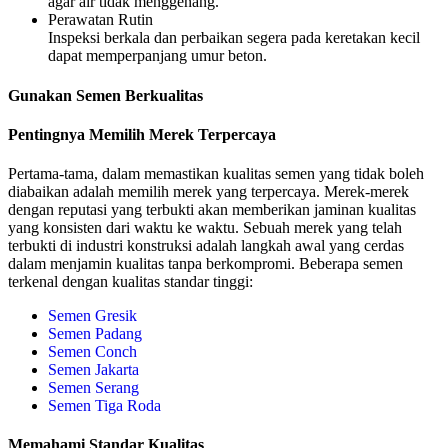
agar air tidak menggenang.
Perawatan Rutin
Inspeksi berkala dan perbaikan segera pada keretakan kecil
dapat memperpanjang umur beton.
Gunakan Semen Berkualitas
Pentingnya Memilih Merek Terpercaya
Pertama-tama, dalam memastikan kualitas semen yang tidak boleh
diabaikan adalah memilih merek yang terpercaya. Merek-merek
dengan reputasi yang terbukti akan memberikan jaminan kualitas
yang konsisten dari waktu ke waktu. Sebuah merek yang telah
terbukti di industri konstruksi adalah langkah awal yang cerdas
dalam menjamin kualitas tanpa berkompromi. Beberapa semen
terkenal dengan kualitas standar tinggi:
Semen Gresik
Semen Padang
Semen Conch
Semen Jakarta
Semen Serang
Semen Tiga Roda
Memahami Standar Kualitas