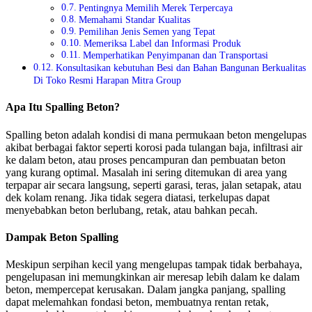
Pentingnya Memilih Merek Terpercaya
Memahami Standar Kualitas
Pemilihan Jenis Semen yang Tepat
Memeriksa Label dan Informasi Produk
Memperhatikan Penyimpanan dan Transportasi
Konsultasikan kebutuhan Besi dan Bahan Bangunan Berkualitas
Di Toko Resmi Harapan Mitra Group
Apa Itu Spalling Beton?
Spalling beton adalah kondisi di mana permukaan beton mengelupas
akibat berbagai faktor seperti korosi pada tulangan baja, infiltrasi air
ke dalam beton, atau proses pencampuran dan pembuatan beton
yang kurang optimal. Masalah ini sering ditemukan di area yang
terpapar air secara langsung, seperti garasi, teras, jalan setapak, atau
dek kolam renang. Jika tidak segera diatasi, terkelupas dapat
menyebabkan beton berlubang, retak, atau bahkan pecah.
Dampak Beton Spalling
Meskipun serpihan kecil yang mengelupas tampak tidak berbahaya,
pengelupasan ini memungkinkan air meresap lebih dalam ke dalam
beton, mempercepat kerusakan. Dalam jangka panjang, spalling
dapat melemahkan fondasi beton, membuatnya rentan retak,