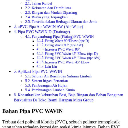
Tahan Korosi
Kekuatan dan Durabilitas
Ringan dan Mudah Dipasang
Biaya yang Terjangkau
Tersedia dalam Berbagai Ukuran dan Jenis
uPVC Pipa Air WAVIN AW (Air-Water)
Pipa PVC WAVIN D (Drainage)
Penyambung Pipa (Fitting) PVC WAVIN
Fitting Wavin 90°Elbow (tipe D)
Fitting Wavin 90° (tipe AW)
Increaser PVC Wavin 90°
Fitting PVC Wavin 45° Elbow (tipe D)
Fitting PVC Wavin 45° Elbow (tipe AW)
Increaser PVC Wavin 45° Elbow
Lain-lain
Aplikasi Pipa PVC WAVIN
Saluran Air Bersih dan Saluran Limbah
Sistem Irigasi Pertanian
Pembuangan Air Hujan
Pembuangan Limbah Kimia
Konsultasikan kebutuhan Besi, Baja Ringan dan Bahan Bangunan
Berkualitas Di Toko Resmi Harapan Mitra Group
Bahan Pipa PVC WAVIN
Terbuat dari polivinil klorida (PVC), sebuah polimer termoplastik
yang tahan terhadap korosi dan reaksi kimia lainnya. Bahan PVC