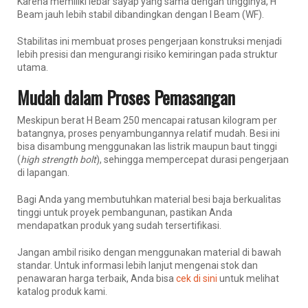
Karena memiliki lebar sayap yang sama dengan tingginya, H
Beam jauh lebih stabil dibandingkan dengan I Beam (WF).
Stabilitas ini membuat proses pengerjaan konstruksi menjadi
lebih presisi dan mengurangi risiko kemiringan pada struktur
utama.
Mudah dalam Proses Pemasangan
Meskipun berat H Beam 250 mencapai ratusan kilogram per
batangnya, proses penyambungannya relatif mudah. Besi ini
bisa disambung menggunakan las listrik maupun baut tinggi
(
high strength bolt
), sehingga mempercepat durasi pengerjaan
di lapangan.
Bagi Anda yang membutuhkan material besi baja berkualitas
tinggi untuk proyek pembangunan, pastikan Anda
mendapatkan produk yang sudah tersertifikasi.
Jangan ambil risiko dengan menggunakan material di bawah
standar. Untuk informasi lebih lanjut mengenai stok dan
penawaran harga terbaik, Anda bisa
cek di sini
untuk melihat
katalog produk kami.