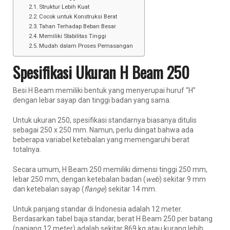
Struktur Lebih Kuat
Cocok untuk Konstruksi Berat
Tahan Terhadap Beban Besar
Memiliki Stabilitas Tinggi
Mudah dalam Proses Pemasangan
Spesifikasi Ukuran H Beam 250
Besi H Beam memiliki bentuk yang menyerupai huruf “H”
dengan lebar sayap dan tinggi badan yang sama.
Untuk ukuran 250, spesifikasi standarnya biasanya ditulis
sebagai 250 x 250 mm. Namun, perlu diingat bahwa ada
beberapa variabel ketebalan yang memengaruhi berat
totalnya.
Secara umum, H Beam 250 memiliki dimensi tinggi 250 mm,
lebar 250 mm, dengan ketebalan badan (
web
) sekitar 9 mm
dan ketebalan sayap (
flange
) sekitar 14 mm.
Untuk panjang standar di Indonesia adalah 12 meter.
Berdasarkan tabel baja standar, berat H Beam 250 per batang
(panjang 12 meter) adalah sekitar 869 kg atau kurang lebih