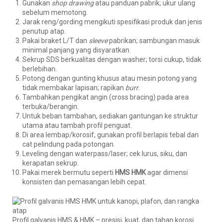
Gunakan
shop drawing
atau panduan pabrik; ukur ulang
sebelum memotong.
Jarak reng/gording mengikuti spesifikasi produk dan jenis
penutup atap.
Pakai braket L/T dan
sleeve
pabrikan; sambungan masuk
minimal panjang yang disyaratkan.
Sekrup SDS berkualitas dengan washer; torsi cukup, tidak
berlebihan.
Potong dengan gunting khusus atau mesin potong yang
tidak membakar lapisan; rapikan
burr
.
Tambahkan pengikat angin (cross bracing) pada area
terbuka/berangin.
Untuk beban tambahan, sediakan gantungan ke struktur
utama atau tambah profil penguat.
Di area lembap/korosif, gunakan profil berlapis tebal dan
cat pelindung pada potongan.
Leveling dengan waterpass/laser; cek lurus, siku, dan
kerapatan sekrup.
Pakai merek bermutu seperti
HMS HMK
agar dimensi
konsisten dan pemasangan lebih cepat.
Profil galvanis HMS & HMK – presisi, kuat, dan tahan korosi.