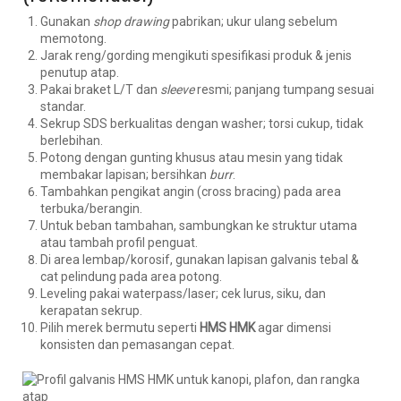
Gunakan
shop drawing
pabrikan; ukur ulang sebelum
memotong.
Jarak reng/gording mengikuti spesifikasi produk & jenis
penutup atap.
Pakai braket L/T dan
sleeve
resmi; panjang tumpang sesuai
standar.
Sekrup SDS berkualitas dengan washer; torsi cukup, tidak
berlebihan.
Potong dengan gunting khusus atau mesin yang tidak
membakar lapisan; bersihkan
burr
.
Tambahkan pengikat angin (cross bracing) pada area
terbuka/berangin.
Untuk beban tambahan, sambungkan ke struktur utama
atau tambah profil penguat.
Di area lembap/korosif, gunakan lapisan galvanis tebal &
cat pelindung pada area potong.
Leveling pakai waterpass/laser; cek lurus, siku, dan
kerapatan sekrup.
Pilih merek bermutu seperti
HMS HMK
agar dimensi
konsisten dan pemasangan cepat.