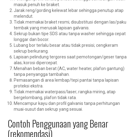
masuk penuh ke braket.
Jarak reng/gording kelewat lebar sehingga penutup atap
melendut.
Tidak memakai braket resmi; disubstitusi dengan las/paku
tembak yang merusak lapisan galvanis.
Sekrup bukan tipe SDS atau tanpa washer sehingga cepat
longgar dan bocor.
Lubang bor terlalu besar atau tidak presisi; cengkeram
sekrup berkurang.
Lapisan pelindung tergores saat pemotongan/geser tanpa
alas; korosi dipercepat.
Menahan beban berat (AC, water heater, plafon gantung)
tanpa penyangga tambahan.
Pemasangan di area lembap/tepi pantai tanpa lapisan
proteksi ekstra.
Tidak memakai waterpass/laser; rangka miring, atap
bergelombang, plafon tidak rata.
Mencampur kayu dan profil galvanis tanpa perhitungan
muai-susut dan sekrup yang sesuai.
Contoh Penggunaan yang Benar
(rekomendasi)