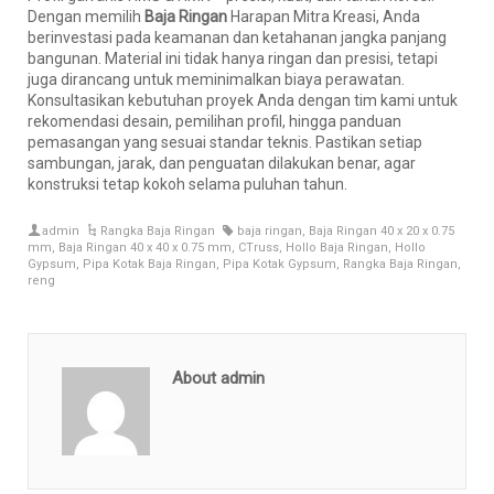
Dengan memilih
Baja Ringan
Harapan Mitra Kreasi, Anda
berinvestasi pada keamanan dan ketahanan jangka panjang
bangunan. Material ini tidak hanya ringan dan presisi, tetapi
juga dirancang untuk meminimalkan biaya perawatan.
Konsultasikan kebutuhan proyek Anda dengan tim kami untuk
rekomendasi desain, pemilihan profil, hingga panduan
pemasangan yang sesuai standar teknis. Pastikan setiap
sambungan, jarak, dan penguatan dilakukan benar, agar
konstruksi tetap kokoh selama puluhan tahun.
admin
Rangka Baja Ringan
baja ringan
,
Baja Ringan 40 x 20 x 0.75
mm
,
Baja Ringan 40 x 40 x 0.75 mm
,
CTruss
,
Hollo Baja Ringan
,
Hollo
Gypsum
,
Pipa Kotak Baja Ringan
,
Pipa Kotak Gypsum
,
Rangka Baja Ringan
,
reng
About admin