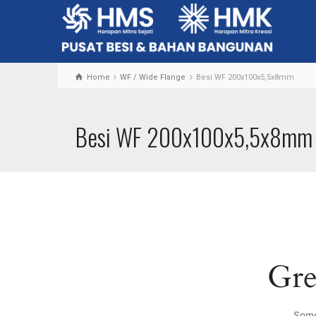
Home
WF / Wide Flange
Besi WF 200x100x5,5x8mm
Besi WF 200x100x5,5x8mm
Gre
Some