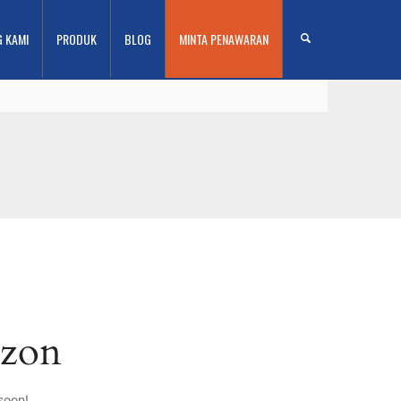
G KAMI
PRODUK
BLOG
MINTA PENAWARAN
izon
soon!