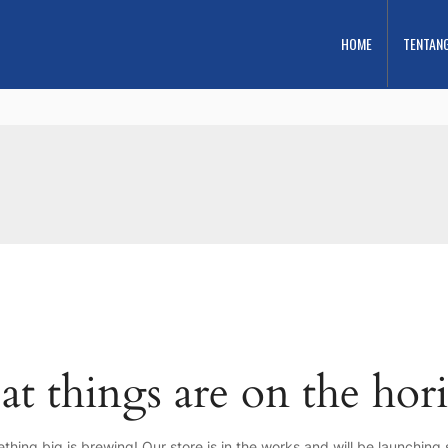
HOME
TENTAN
at things are on the hor
thing big is brewing! Our store is in the works and will be launching 