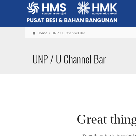
Home
UNP / U Channel Bar
UNP / U Channel Bar
Great thing
Something big is brewing! O