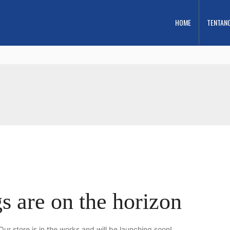
HOME
TENTAN
s are on the horizon
ur store is in the works and will be launching soon!